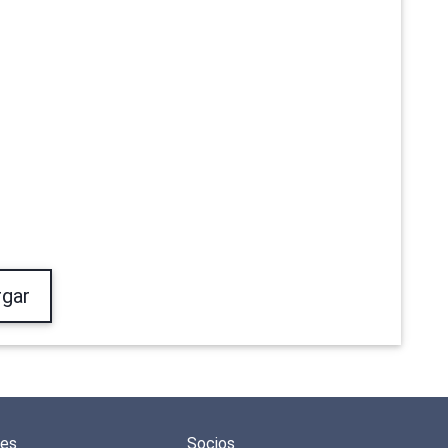
gar
des
Socios