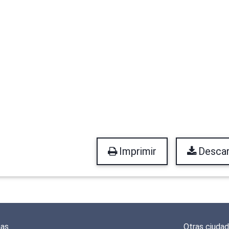
Imprimir
Descar
mas
Otras ciuda