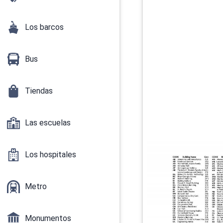
Los barcos
Bus
Tiendas
Las escuelas
Los hospitales
Metro
Monumentos