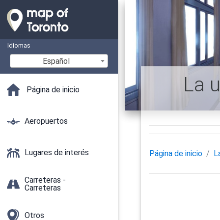
Idiomas
Español
La u
Página de inicio
Aeropuertos
Lugares de interés
Página de inicio
L
Carreteras -
Carreteras
Otros