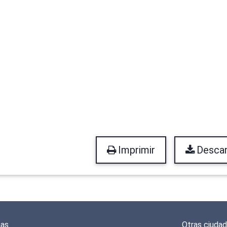
Imprimir
Descar
mas
Otras ciuda