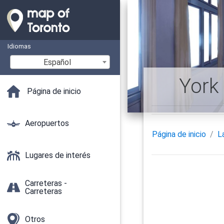
Idiomas
Español
York
Página de inicio
Aeropuertos
Página de inicio
L
Lugares de interés
Carreteras -
Carreteras
Otros