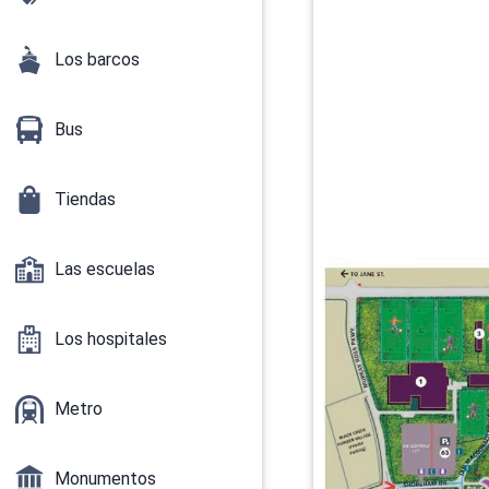
Los barcos
Bus
Tiendas
Las escuelas
Los hospitales
Metro
Monumentos