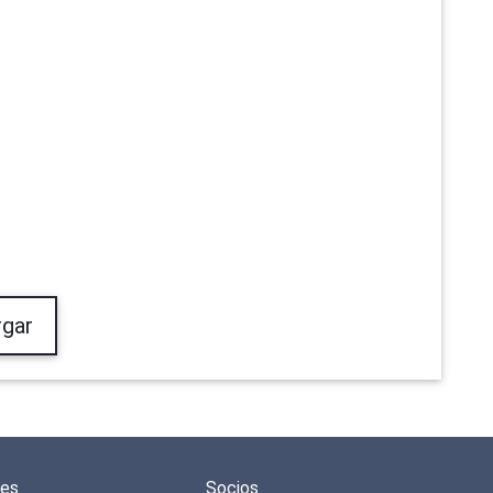
gar
des
Socios