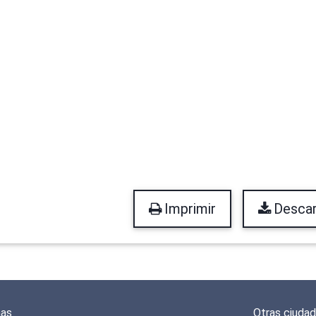
Imprimir
Descar
mas
Otras ciuda