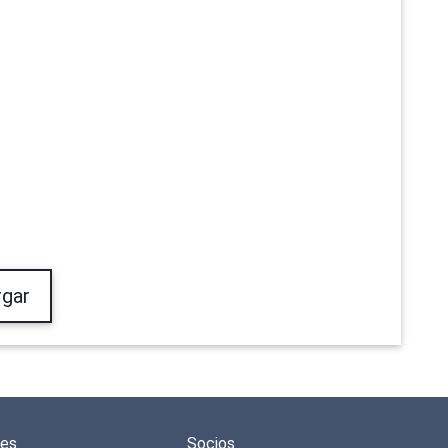
gar
des
Socios