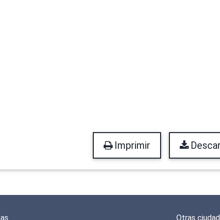
Imprimir
Descar
mas
Otras ciuda