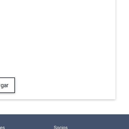
gar
des
Socios