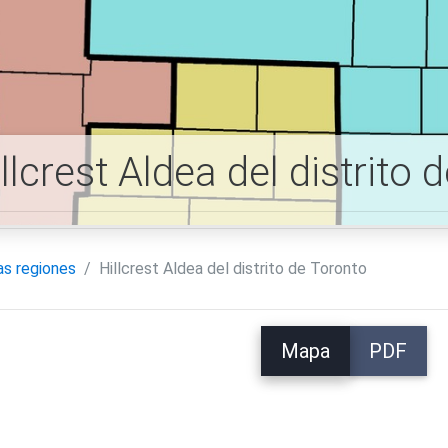
llcrest Aldea del distrit
as regiones
Hillcrest Aldea del distrito de Toronto
Mapa
PDF