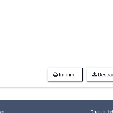
Imprimir
Descar
mas
Otras ciuda