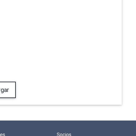
gar
des
Socios