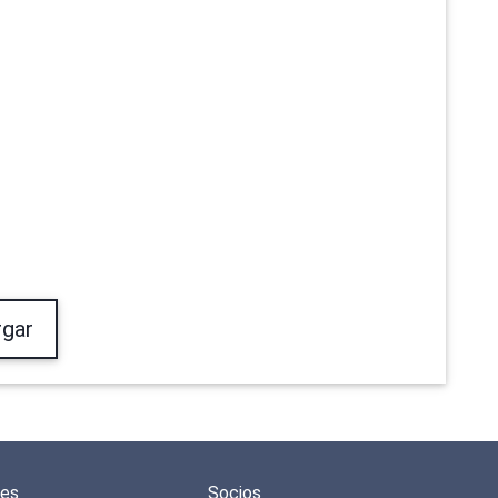
gar
des
Socios