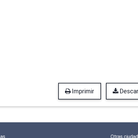
Imprimir
Descar
mas
Otras ciuda