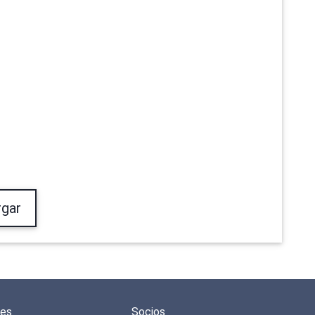
gar
des
Socios