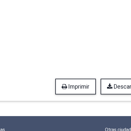
Imprimir
Descar
mas
Otras ciuda