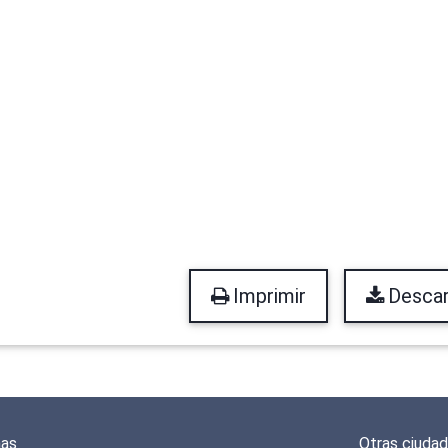
Imprimir
Descar
mas
Otras ciuda