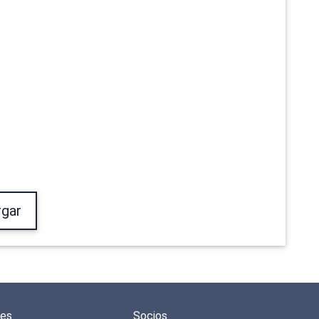
gar
des
Socios