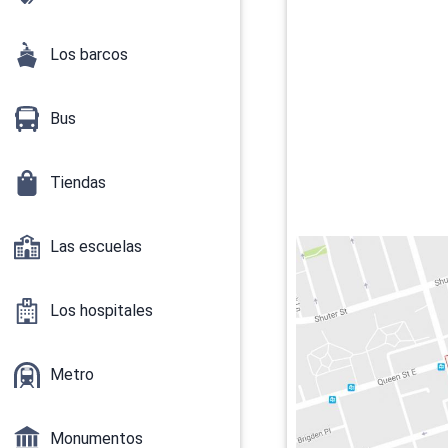
Los barcos
Bus
Tiendas
Las escuelas
Los hospitales
Metro
Monumentos