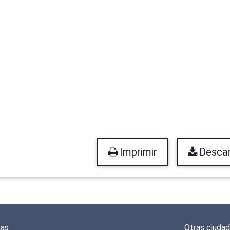
Imprimir
Descar
mas
Otras ciuda