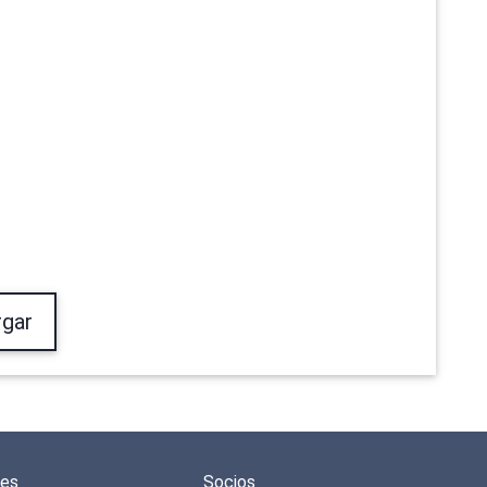
gar
des
Socios