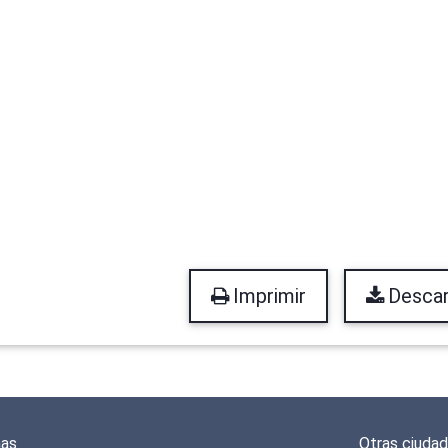
Imprimir
Descar
mas
Otras ciuda