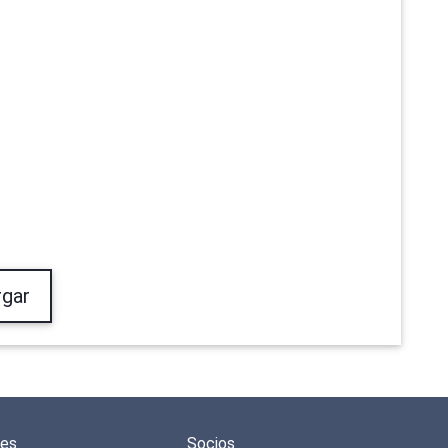
gar
des
Socios